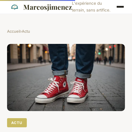
L'expérience du
Marcosjimenez
terrain, sans artifice.
Accueil
›
Actu
ACTU