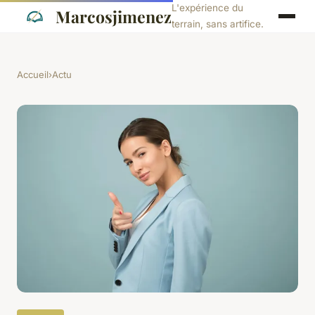
L'expérience du
Marcosjimenez
terrain, sans artifice.
Accueil
›
Actu