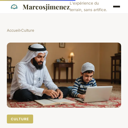
L'expérience du
Marcosjimenez
terrain, sans artifice.
Accueil
›
Culture
CULTURE