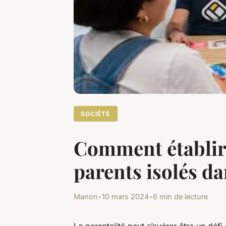
SOCIÉTÉ
Comment établir 
parents isolés d
Manon
•
10 mars 2024
•
6 min de lecture
La parentalité peut s’avérer être un défi 