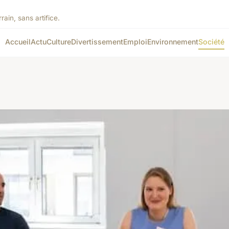
rain, sans artifice.
Accueil
Actu
Culture
Divertissement
Emploi
Environnement
Société