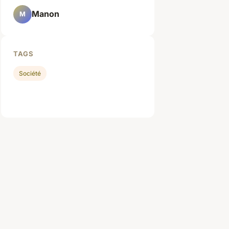
Manon
M
TAGS
Société