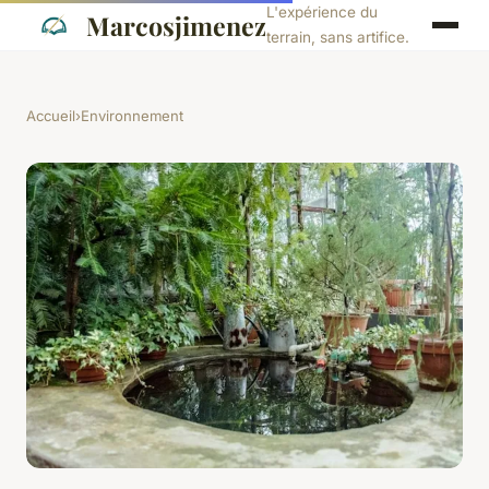
L'expérience du
Marcosjimenez
terrain, sans artifice.
Accueil
›
Environnement