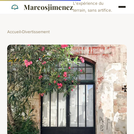
L'expérience du
Marcosjimenez
terrain, sans artifice.
Accueil
›
Divertissement